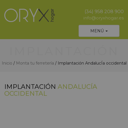
(34) 958 208 900
info@oryxhogar.es
Desplegar
MENÚ
navegación
IMPLANTACIÓN
Inicio
/
Monta tu ferretería
/ Implantación AndalucÍa occidental
IMPLANTACIÓN
ANDALUCÍA
OCCIDENTAL