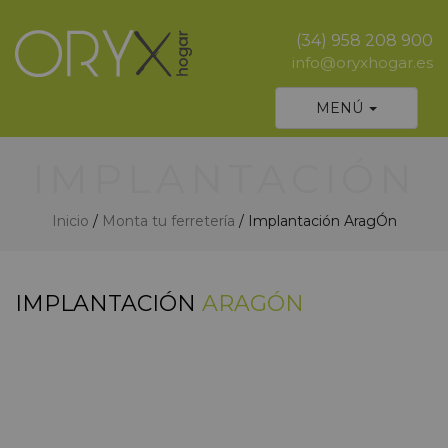
(34) 958 208 900
info@oryxhogar.es
Desplegar
MENÚ
navegación
IMPLANTACIÓN
Inicio
/
Monta tu ferretería
/ Implantación AragÓn
IMPLANTACIÓN
ARAGÓN