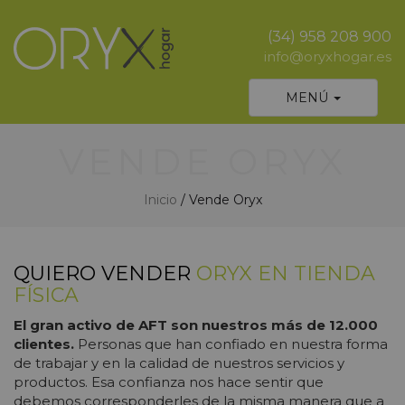
(34) 958 208 900
info@oryxhogar.es
Desplegar
MENÚ
navegación
VENDE ORYX
Inicio
/ Vende Oryx
QUIERO VENDER
ORYX EN TIENDA
FÍSICA
El gran activo de AFT son nuestros más de 12.000
clientes.
Personas que han confiado en nuestra forma
de trabajar y en la calidad de nuestros servicios y
productos. Esa confianza nos hace sentir que
debemos corresponderles de la misma manera que a